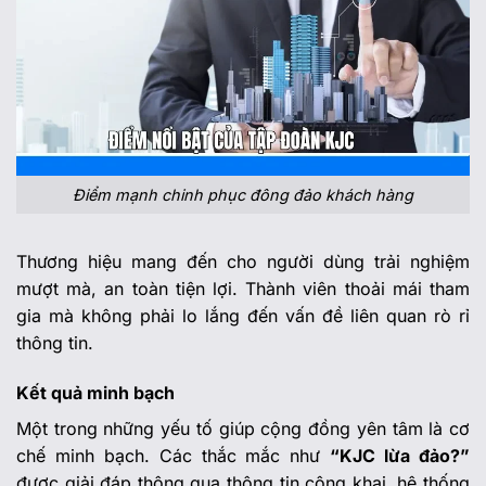
Điểm mạnh chinh phục đông đảo khách hàng
Thương hiệu mang đến cho người dùng trải nghiệm
mượt mà, an toàn tiện lợi. Thành viên thoải mái tham
gia mà không phải lo lắng đến vấn đề liên quan rò rỉ
thông tin.
Kết quả minh bạch
Một trong những yếu tố giúp cộng đồng yên tâm là cơ
chế minh bạch. Các thắc mắc như
“KJC lừa đảo?”
được giải đáp thông qua thông tin công khai, hệ thống