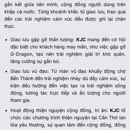
gắn kết giữa liên minh, cộng đồng người dùng trên
khắp cả nước. Từng khoảnh khắc từ giao lưu, trao quà
đến các trải nghiệm cảm xúc đều được ghi lại chân
thực.
Giao lưu gặp gỡ thần tượng:
KJC
mang đến cơ hội
đặc biệt cho khách hàng may mắn, như việc gặp gỡ
G-Dragon, tạo nên trải nghiệm giải trí khó quên,
tăng cường sự gắn bó.
Giao lưu vũ đạo: Từ màn vũ đạo khuấy động chợ
Bến Thành đến trải nghiệm nhảy dù đầy cảm xúc, sự
kiện đều hướng đến việc tạo ra trải nghiệm sống
động, tương tác trực tiếp và ấn tượng cho người
tham gia.
Hoạt động thiện nguyện cộng đồng, tri ân:
KJC
tổ
chức các chương trình thiện nguyện tại Cần Thơ lan
tỏa yêu thương, sự quan tâm đến cộng đồng, đồng