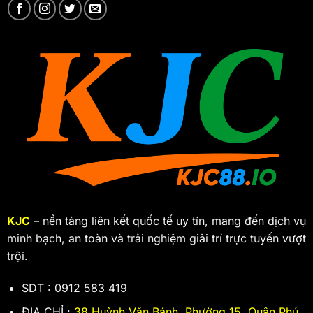
KJC
– nền tảng liên kết quốc tế uy tín, mang đến dịch vụ
minh bạch, an toàn và trải nghiệm giải trí trực tuyến vượt
trội.
SDT : 0912 583 419
ĐỊA CHỈ :
38 Huỳnh Văn Bánh, Phường 15, Quận Phú