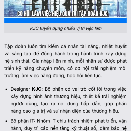
KJC tuyển dụng nhiều vị trí việc làm
Tập đoàn luôn tìm kiếm cá nhân tài năng, nhiệt huyết
và sáng tạo để đồng hành trong hành trình xây dựng
hệ sinh thái. Gia nhập liên minh, mỗi nhân sự được phát
triển kỹ năng chuyên môn, có cơ hội trải nghiệm môi
trường làm việc năng động, học hỏi liên tục.
Designer
KJC
: Bộ phận có vai trò cốt lõi trong việc
xây dựng hình ảnh thương hiệu, thiết kế trải nghiệm
người dùng, tạo ra nội dung hấp dẫn, góp phần
nâng cao giá trị và sự nhận diện của thương hiệu.
Bộ phận IT: Nhóm IT chịu trách nhiệm phát triển, vận
hành, duy trì các nền tảng kỹ thuật số, đảm bảo hệ