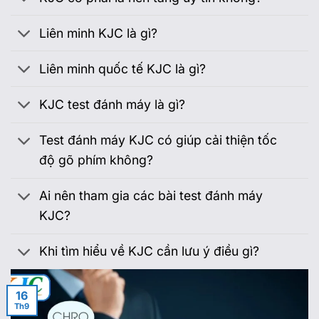
Liên minh KJC là gì?
Liên minh quốc tế KJC là gì?
KJC test đánh máy là gì?
Test đánh máy KJC có giúp cải thiện tốc
độ gõ phím không?
Ai nên tham gia các bài test đánh máy
KJC?
Khi tìm hiểu về KJC cần lưu ý điều gì?
16
Th9