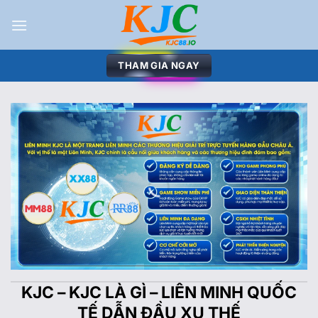
THAM GIA NGAY
KJC – KJC LÀ GÌ – LIÊN MINH QUỐC
TẾ DẪN ĐẦU XU THẾ