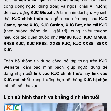
KJC là
liên minh giải trí – công nghệ
kết nối nhiều
cộng đồng người dùng trong và ngoài châu Á, hướng
đến xây dựng
KJC Global
với tầm nhìn dài hạn. Hệ sinh
thái
KJC chính thức
bao gồm các nền tảng như
KJC
Game
,
game KJC
,
KJC Casino
,
KJC Bet
,
nhà cái KJC
(theo hướng thông tin – giải trí), cùng nhiều thương
hiệu đối tác quen thuộc như
MM88 KJC
,
KJC MM88
,
RR88 KJC
,
KJC RR88
,
XX88 KJC
,
KJC XX88
,
88XX
KJC
.
Toàn bộ thông tin được công bố tập trung trên
KJC
website
, đảm bảo minh bạch, giúp người dùng dễ
dàng nhận biết
link vào KJC chính thức
hay
link vào
KJC mới nhất
trong trường hợp hệ thống
KJC bị chặn
tại một số khu vực.
Lịch sử hình thành và khẳng định tên tuổi