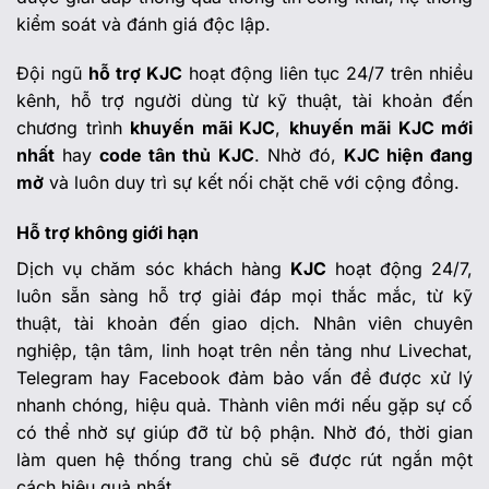
kiểm soát và đánh giá độc lập.
Đội ngũ
hỗ trợ KJC
hoạt động liên tục 24/7 trên nhiều
kênh, hỗ trợ người dùng từ kỹ thuật, tài khoản đến
chương trình
khuyến mãi KJC
,
khuyến mãi KJC mới
nhất
hay
code tân thủ KJC
. Nhờ đó,
KJC hiện đang
mở
và luôn duy trì sự kết nối chặt chẽ với cộng đồng.
Hỗ trợ không giới hạn
Dịch vụ chăm sóc khách hàng
KJC
hoạt động 24/7,
luôn sẵn sàng hỗ trợ giải đáp mọi thắc mắc, từ kỹ
thuật, tài khoản đến giao dịch. Nhân viên chuyên
nghiệp, tận tâm, linh hoạt trên nền tảng như Livechat,
Telegram hay Facebook đảm bảo vấn đề được xử lý
nhanh chóng, hiệu quả.
Thành viên mới nếu gặp sự cố
có thể nhờ sự giúp đỡ từ bộ phận. Nhờ đó, thời gian
làm quen hệ thống trang chủ sẽ được rút ngắn một
cách hiệu quả nhất.